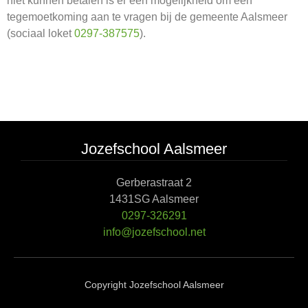
niet kunnen betalen is er een mogelijkheid om een
tegemoetkoming aan te vragen bij de gemeente Aalsmeer
(sociaal loket
0297-387575
).
Jozefschool Aalsmeer
Gerberastraat 2
1431SG Aalsmeer
0297-326291
info@jozefschool.net
Copyright Jozefschool Aalsmeer